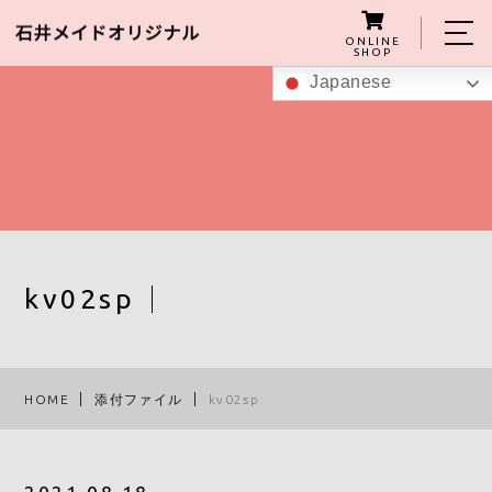
ONLINE
SHOP
Japanese
ホーム
私たちについて
こんにゃくグミの紹介
商品
kv02sp
レシピ
スタッフ
HOME
添付ファイル
kv02sp
ブログ
アクセス