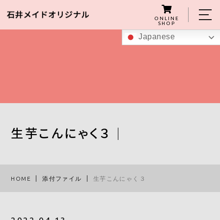
ONLINE
SHOP
Japanese
ホーム
私たちについて
こんにゃくグミの紹介
商品
生芋こんにゃく３
レシピ
スタッフ
HOME
添付ファイル
生芋こんにゃく３
ブログ
アクセス