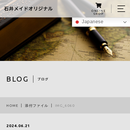
ONLINE
SHOP
Japanese
ホーム
私たちについて
こんにゃくグミの紹介
商品
BLOG
ブログ
レシピ
スタッフ
HOME
添付ファイル
IMG_6060
ブログ
アクセス
2024.06.21