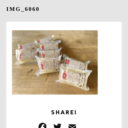
採用情報
IMG_6060
お問合せ
0278-25-3400
平日9：00～17：00
定休日：土日祝日
ONLINE
SHOP
SHARE!
F
T
E
共