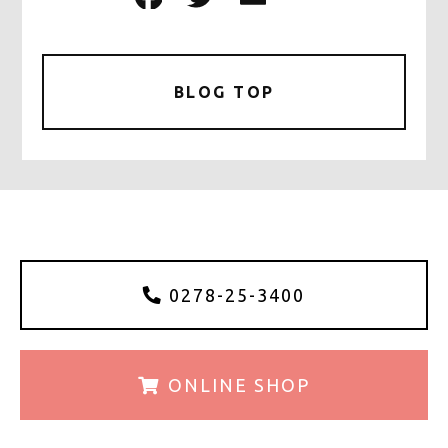
a
w
m
有
c
it
ai
e
te
l
BLOG TOP
b
r
o
o
k
0278-25-3400
ONLINE
SHOP