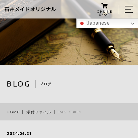
ONLINE
SHOP
Japanese
ホーム
私たちについて
こんにゃくグミの紹介
商品
BLOG
ブログ
レシピ
スタッフ
HOME
添付ファイル
IMG_10831
ブログ
アクセス
2024.06.21