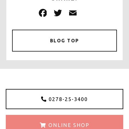
F
T
E
共
a
w
m
有
c
it
ai
e
te
l
BLOG TOP
b
r
o
o
k
0278-25-3400
ONLINE
SHOP