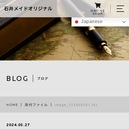
ONLINE
SHOP
Japanese
ホーム
私たちについて
こんにゃくグミの紹介
商品
BLOG
ブログ
レシピ
スタッフ
HOME
添付ファイル
image_123650291 (4)
ブログ
アクセス
2024.05.27