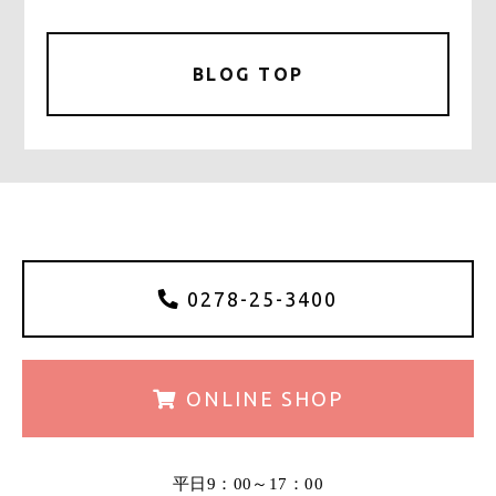
a
w
m
有
c
it
ai
e
te
l
BLOG TOP
b
r
o
o
k
0278-25-3400
ONLINE
SHOP
平日9：00～17：00