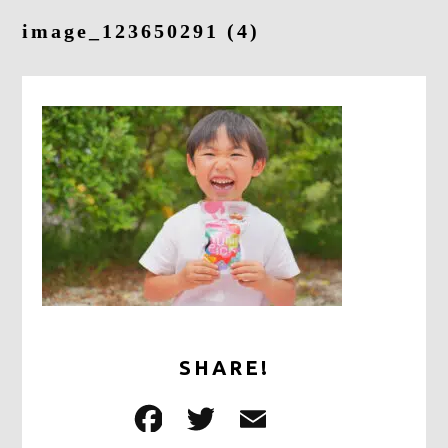
採用情報
image_123650291 (4)
お問合せ
0278-25-3400
平日9：00～17：00
定休日：土日祝日
ONLINE
SHOP
SHARE!
F
T
E
共