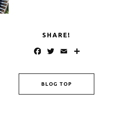
SHARE!
F
T
E
共
a
w
m
有
c
it
ai
e
te
l
b
r
BLOG TOP
o
o
k