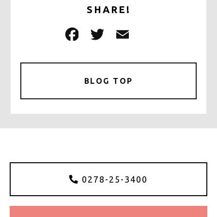
SHARE!
F
T
E
共
a
w
m
有
c
it
ai
e
te
l
BLOG TOP
b
r
o
o
k
0278-25-3400