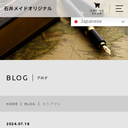
ONLINE
SHOP
Japanese
ホーム
私たちについて
こんにゃくグミの紹介
商品
BLOG
ブログ
レシピ
スタッフ
HOME
BLOG
カラアゲ6
ブログ
アクセス
2024.07.18