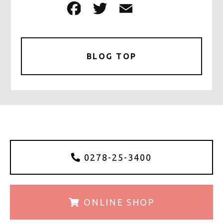
F
T
E
共
a
w
m
有
c
it
ai
e
te
l
BLOG TOP
b
r
o
o
k
0278-25-3400
ONLINE
SHOP