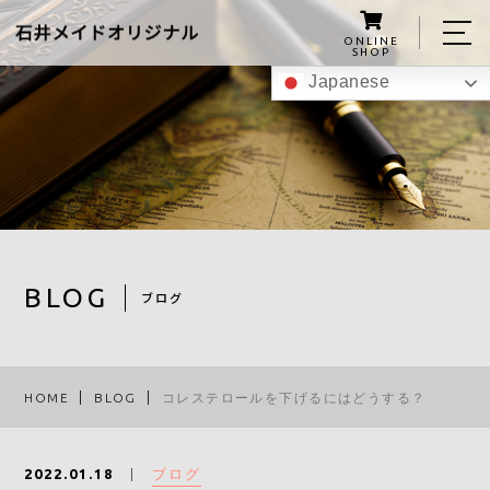
ONLINE
SHOP
Japanese
ホーム
私たちについて
こんにゃくグミの紹介
商品
BLOG
ブログ
レシピ
スタッフ
HOME
BLOG
コレステロールを下げるにはどうする？
ブログ
アクセス
ブログ
2022.01.18