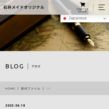
ONLINE
SHOP
Japanese
ホーム
私たちについて
こんにゃくグミの紹介
商品
BLOG
ブログ
レシピ
スタッフ
HOME
添付ファイル
14
ブログ
アクセス
2025.06.18