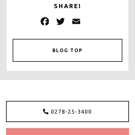
SHARE!
F
T
E
共
a
w
m
有
c
it
ai
e
te
l
BLOG TOP
b
r
o
o
k
0278-25-3400