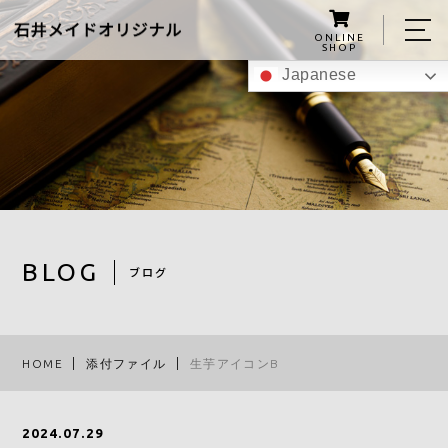
ONLINE
SHOP
Japanese
ホーム
私たちについて
こんにゃくグミの紹介
商品
BLOG
ブログ
レシピ
スタッフ
HOME
添付ファイル
生芋アイコンB
ブログ
アクセス
2024.07.29