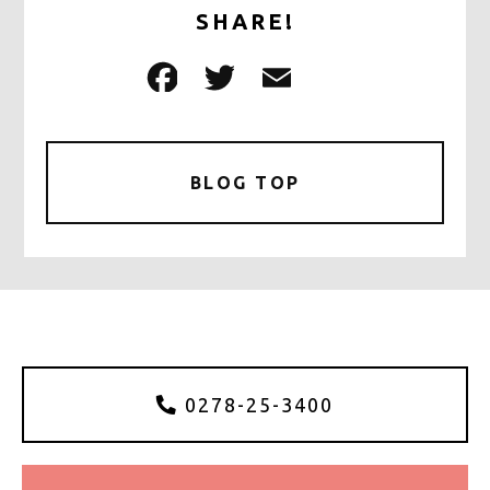
SHARE!
F
T
E
共
a
w
m
有
c
it
ai
e
te
l
BLOG TOP
b
r
o
o
k
0278-25-3400