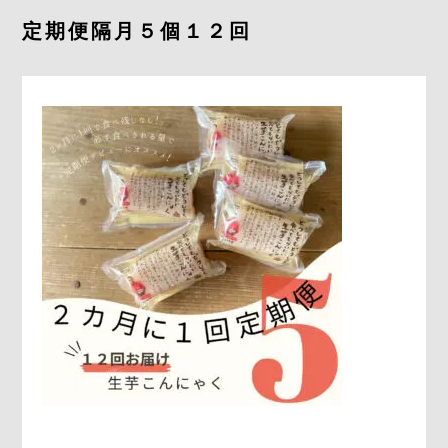
採用情報
定期便隔月５個１２回
お問合せ
0278-25-3400
平日9：00～17：00
定休日：土日祝日
ONLINE
SHOP