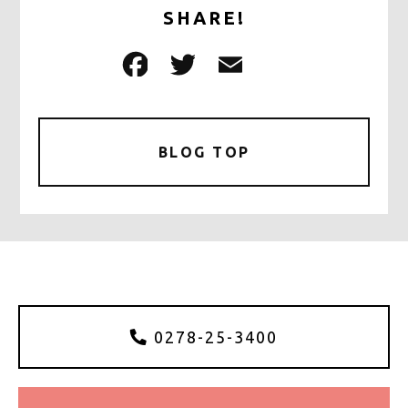
SHARE!
F
T
E
共
a
w
m
有
c
it
ai
e
te
l
BLOG TOP
b
r
o
o
k
0278-25-3400