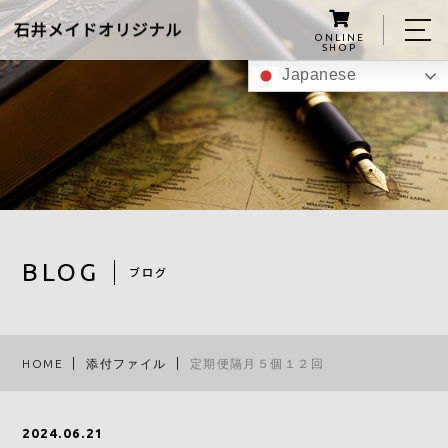
ONLINE
SHOP
Japanese
ホーム
私たちについて
こんにゃくグミの紹介
商品
BLOG
ブログ
レシピ
スタッフ
HOME
添付ファイル
定期便隔月５個１２回
ブログ
アクセス
2024.06.21