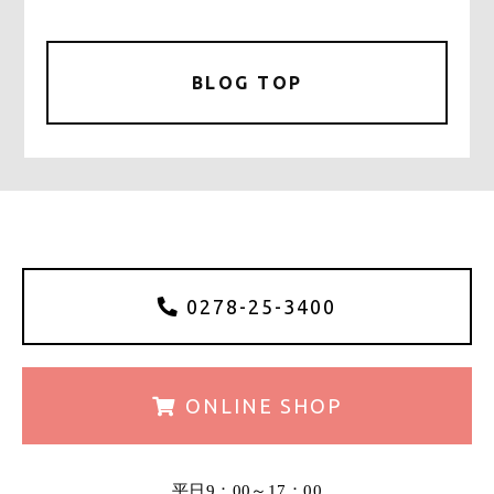
a
w
m
有
c
it
ai
e
te
l
BLOG TOP
b
r
o
o
k
0278-25-3400
ONLINE
SHOP
平日9：00～17：00