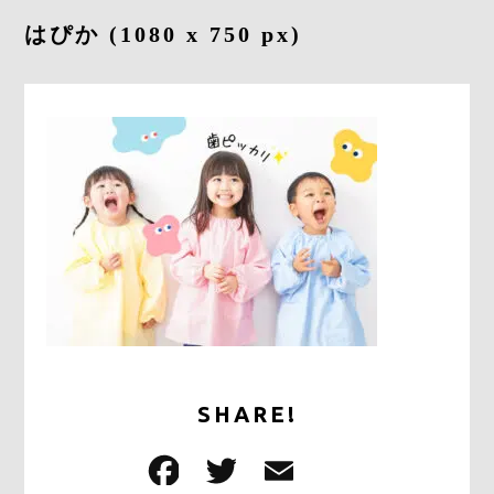
採用情報
はぴか (1080 x 750 px)
お問合せ
0278-25-3400
平日9：00～17：00
定休日：土日祝日
ONLINE
SHOP
SHARE!
F
T
E
共