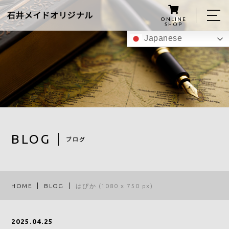
ONLINE
SHOP
Japanese
ホーム
私たちについて
こんにゃくグミの紹介
商品
BLOG
ブログ
レシピ
スタッフ
HOME
BLOG
はぴか (1080 x 750 px)
ブログ
アクセス
2025.04.25